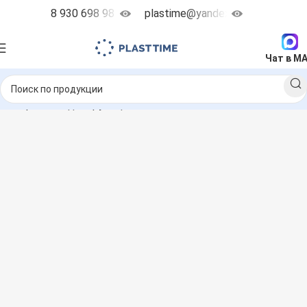
8 930 698 98 38
plastime@yandex.ru
Чат в M
Мембранные дозирующие насосы
Etatron DLX
DLX MA/MB