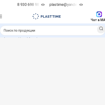
8 930 698 98 38
plastime@yandex.ru
Чат в M
мбранные дозирующие насосы
Etatron BT
BT PH-RX-CL/M