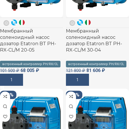
Мембранный
Мембранный
соленоидный насос
соленоидный насос
дозатор Etatron BT PH-
дозатор Etatron BT PH-
RX-CL/M 20-05
RX-CL/M 30-04
встроенный контроллер PH/RX/CL
встроенный контроллер PH/RX/CL
68 005
₽
81 606
₽
101 500
₽
121 800
₽
В Корзину
В Корзину
-33%
-33%