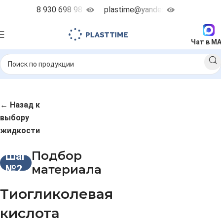
8 930 698 98 38
plastime@yandex.ru
Чат в M
← Назад к
выбору
жидкости
Подбор
Шаг
материала
№2
Тиогликолевая
кислота