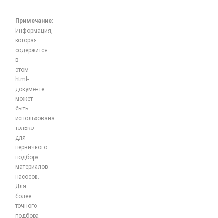
Примечание:
Информация,
которая
содержится
в
этом
html-
документе
может
быть
использована
только
для
первичного
подбора
материалов
насосов.
Для
более
точного
подбора