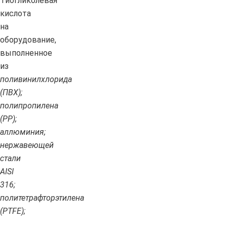
Тиогликолевая
кислота
на
оборудование,
выполненное
из
поливинилхлорида
(ПВХ);
полипропилена
(PP);
аллюминия;
нержавеющей
стали
AISI
316;
политетрафторэтилена
(PTFE);