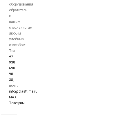
оборудования
обратитесь
к
нашим
специалистам,
любым
удобным
способом:
Тел.
+7
930
698
98
38
,
почта
info@plasttime.ru
MAX
,
Телеграм