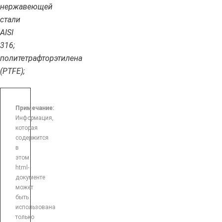
нержавеющей
стали
AISI
316;
политетрафторэтилена
(PTFE);
Примечание:
Информация,
которая
содержится
в
этом
html-
документе
может
быть
использована
только