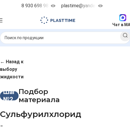
8 930 698 98 38
plastime@yandex.ru
Чат в M
← Назад к
выбору
жидкости
Подбор
Шаг
материала
№2
Сульфурилхлорид
-