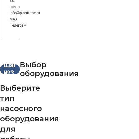
38
,
почта
info@plasttime.ru
MAX
,
Телеграм
Выбор
Шаг
оборудования
№3
Выберите
тип
насосного
оборудования
для