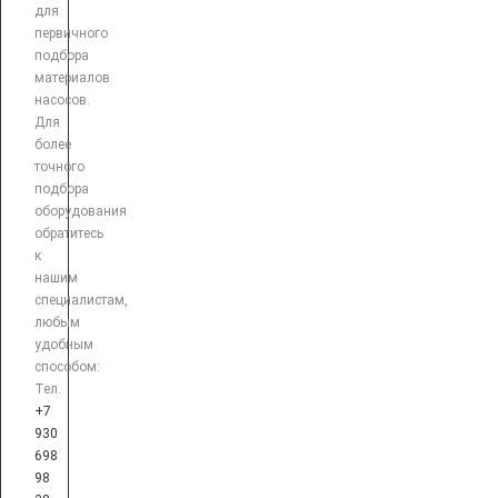
для
первичного
подбора
материалов
насосов.
Для
более
точного
подбора
оборудования
обратитесь
к
нашим
специалистам,
любым
удобным
способом:
Тел.
+7
930
698
98