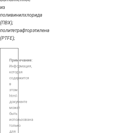
из
поливинилхлорида
(ПВХ);
политетрафторэтилена
(PTFE);
Примечание:
Информация,
которая
содержится
в
этом
html-
документе
может
быть
использована
только
для