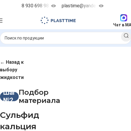
8 930 698 98 38
plastime@yandex.ru
Чат в M
← Назад к
выбору
жидкости
Подбор
Шаг
материала
№2
Сульфид
кальция