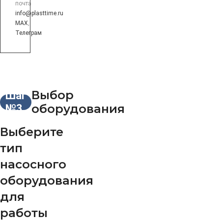
почта
info@plasttime.ru
MAX
,
Телеграм
Выбор
Шаг
оборудования
№3
Выберите
тип
насосного
оборудования
для
работы