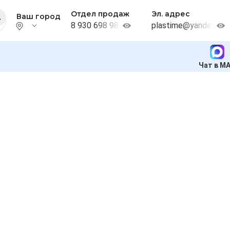
Отдел продаж
Эл. адрес
Ваш город
8 930 698 98 38
plastime@yandex.ru
Чат в M