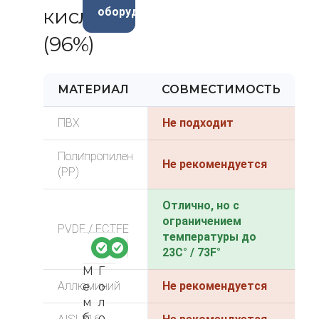
кислота
оборудования
(96%)
МАТЕРИАЛ
СОВМЕСТИМОСТЬ
ПВХ
Не подходит
Полипропилен
Не рекомендуется
(PP)
Отлично, но с
ограничением
PVDF / ECTFE
температуры до
23C° / 73F°
М
Г
Аллюминий
Не рекомендуется
е
о
м
л
б
о