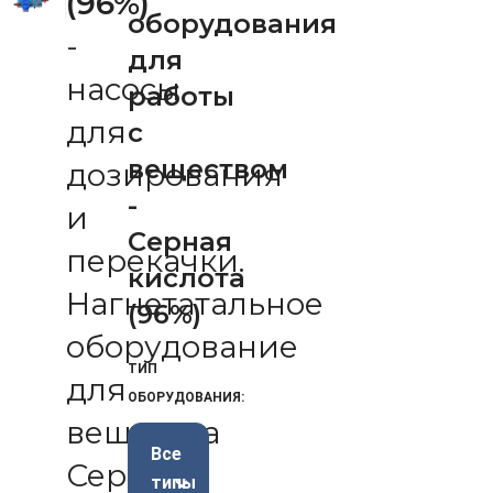
(96%)
оборудования
-
для
насосы
работы
для
с
веществом
дозирования
-
и
Серная
перекачки.
кислота
Нагнетатальное
(96%)
оборудование
ТИП
для
ОБОРУДОВАНИЯ:
вещества
Все
Серная
типы