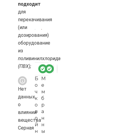
подходит
для
перекачивания
(или
дозирования)
оборудование
из
поливинилхлорида
(ПВХ);
Б
М
о
е
Нет
ч
м
данных
к
б
о
о
р
в
а
влиянии
о
н
вещества
й
н
Серная
н
ы