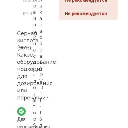
AISI 316
Не рекомендуется
р
в
а
к
PTFE
Не рекомендуется
н
а
н
н
ы
а
Серная
й
с
кислота
н
о
(96%).
а
с
Какое
с
а
оборудование
о
E
подходит
с
(
-
P
для
д
V
дозирования
о
D
или
з
F
перекачки?
а
1
т
-
о
1
р
5
Для
S
л
перекачивания