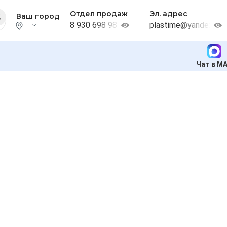
Отдел продаж
Эл. адрес
Ваш город
8 930 698 98 38
plastime@yandex.ru
Чат в M