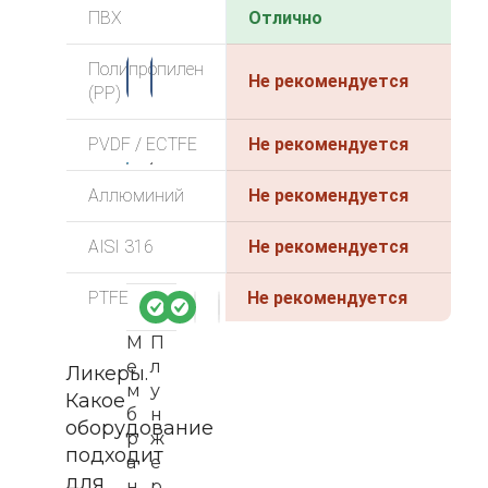
ПВХ
Отлично
-3
-3
Полипропилен
Не рекомендуется
3%
3%
(PP)
PVDF / ECTFE
Не рекомендуется
Аллюминий
Не рекомендуется
AISI 316
Не рекомендуется
PTFE
Не рекомендуется
М
П
е
л
Ликеры.
м
у
Какое
б
н
оборудование
р
ж
подходит
а
е
для
н
р