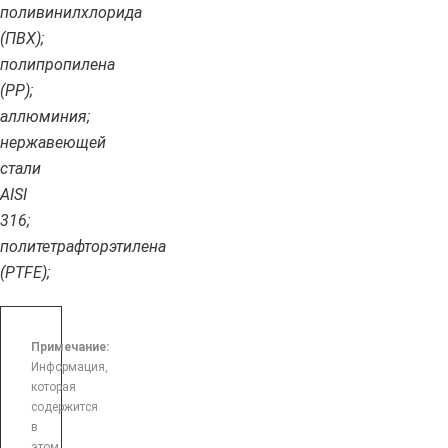
поливинилхлорида
(ПВХ);
полипропилена
(PP);
аллюминия;
нержавеющей
стали
AISI
316;
политетрафторэтилена
(PTFE);
Примечание:
Информация,
которая
содержится
в
этом