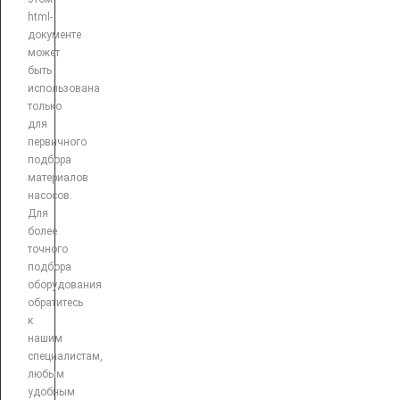
html-
документе
может
быть
использована
только
для
первичного
подбора
материалов
насосов.
Для
более
точного
подбора
оборудования
обратитесь
к
нашим
специалистам,
любым
удобным