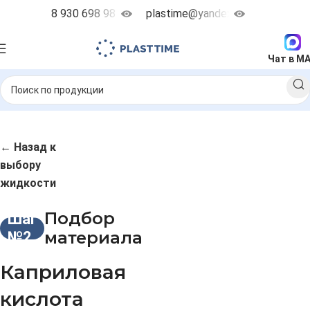
8 930 698 98 38
plastime@yandex.ru
Чат в M
← Назад к
выбору
жидкости
Подбор
Шаг
материала
№2
Каприловая
кислота